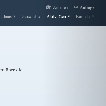
☎
✉
Anrufen
Anfrage
gshaus
Gutscheine
Aktivitäten
Kontakt
Sport
▸
▸
eu über die
Zu Wasser
▸
Schlaubetal
▸