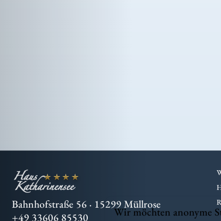
★★★★
Bahnhofstraße 56
·
15299 Müllrose
Wir möchten anonyme Stat
+49 33606 85530